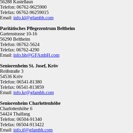
56288 Kastellaun
Telefon: 06762-9625900
Telefax: 06762-96259015
Email:
info.kl@gfambh.com
Paritätisches Pflegezentrum Beltheim
Gartenstrasse 10-16
56290 Beltheim
Telefon: 06762-5624
Telefax: 06762-4290
Email:
info.bh@GFAmbH.com
Seniorenheim St. Josef, Kröv
Reißstraße 3
54536 Kröv
Telefon: 06541-81380
Telefax: 06541-813859
Email:
info.kr@gfambh.com
Seniorenheim Charlottenhöhe
Charlottenhöhe 6
54424 Thalfang
Telefon: 06504-91340
Telefax: 06504-913422
Email:
info.tf@gfambh.com